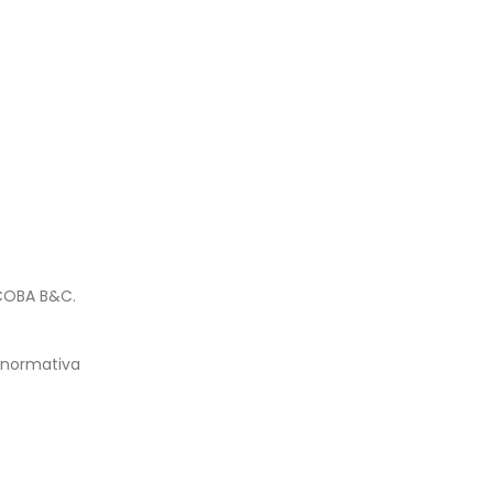
 COBA B&C.
 normativa