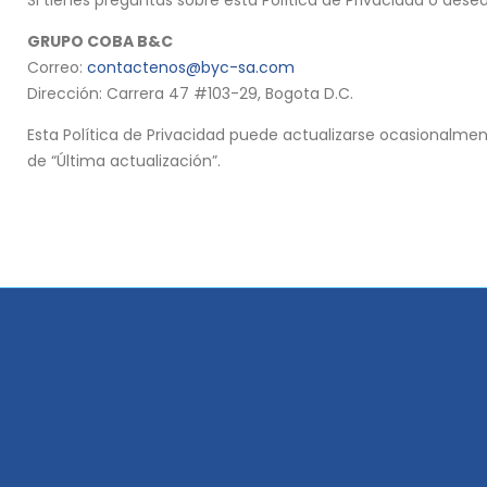
Si tienes preguntas sobre esta Política de Privacidad o dese
GRUPO COBA B&C
Correo:
contactenos@byc-sa.com
Dirección: Carrera 47 #103-29, Bogota D.C.
Esta Política de Privacidad puede actualizarse ocasionalmen
de “Última actualización”.