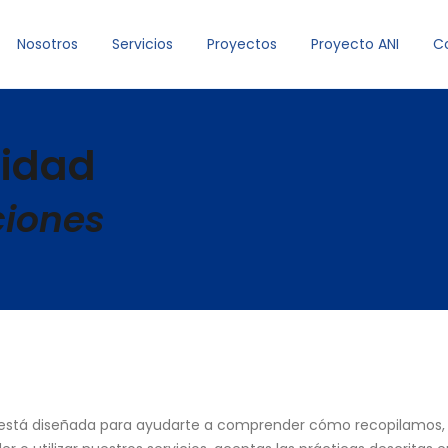
Nosotros
Servicios
Proyectos
Proyecto ANI
C
cidad
ciones
dad está diseñada para ayudarte a comprender cómo recopilamos